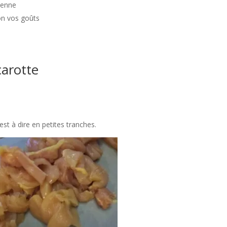
yenne
lon vos goûts
carotte
’est à dire en petites tranches.