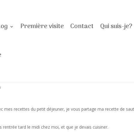
log
Première visite
Contact
Qui suis-je?
e
uté, la recette
s
c mes recettes du petit déjeuner, je vous partage ma recette de sau
s rentrée tard le midi chez moi, et que je devais cuisiner.