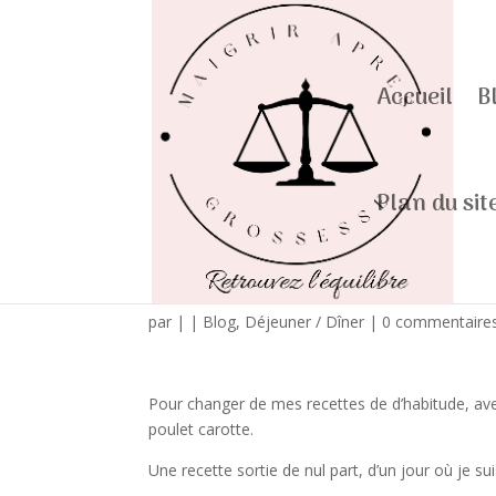
Accueil
B
Plan du sit
Poulet carotte en sa
par
|
|
Blog
,
Déjeuner / Dîner
|
0 commentaire
Pour changer de mes recettes de d’habitude, ave
poulet carotte.
Une recette sortie de nul part, d’un jour où je sui