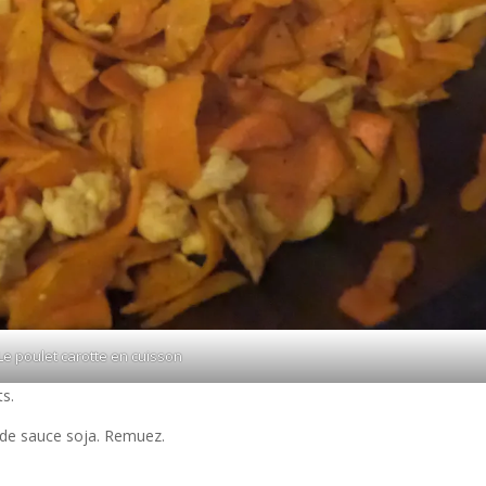
Le poulet carotte en cuisson
ts.
pe de sauce soja. Remuez.